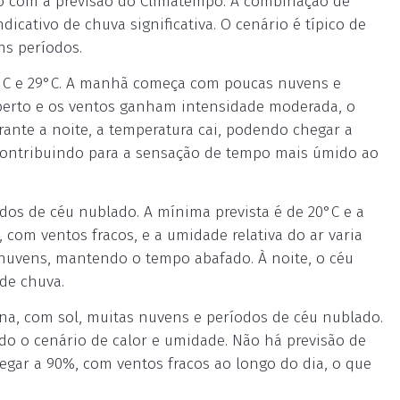
do com a previsão do Climatempo. A combinação de
cativo de chuva significativa. O cenário é típico de
ns períodos.
6°C e 29°C. A manhã começa com poucas nuvens e
coberto e os ventos ganham intensidade moderada, o
ante a noite, a temperatura cai, podendo chegar a
, contribuindo para a sensação de tempo mais úmido ao
odos de céu nublado. A mínima prevista é de 20°C e a
com ventos fracos, e a umidade relativa do ar varia
e nuvens, mantendo o tempo abafado. À noite, o céu
de chuva.
na, com sol, muitas nuvens e períodos de céu nublado.
ndo o cenário de calor e umidade. Não há previsão de
hegar a 90%, com ventos fracos ao longo do dia, o que