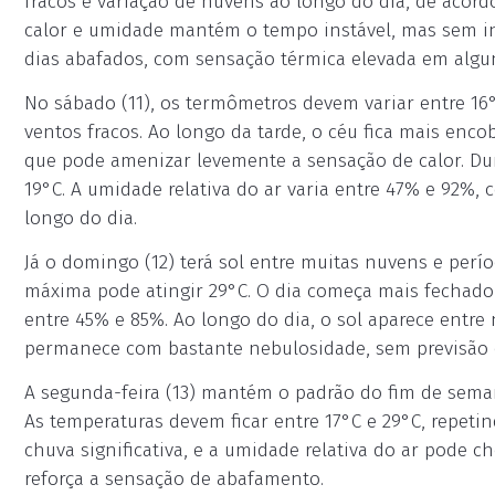
fracos e variação de nuvens ao longo do dia, de acor
calor e umidade mantém o tempo instável, mas sem indi
dias abafados, com sensação térmica elevada em algu
No sábado (11), os termômetros devem variar entre 1
ventos fracos. Ao longo da tarde, o céu fica mais en
que pode amenizar levemente a sensação de calor. Dur
19°C. A umidade relativa do ar varia entre 47% e 92%
longo do dia.
Já o domingo (12) terá sol entre muitas nuvens e perí
máxima pode atingir 29°C. O dia começa mais fechado, 
entre 45% e 85%. Ao longo do dia, o sol aparece entr
permanece com bastante nebulosidade, sem previsão 
A segunda-feira (13) mantém o padrão do fim de sema
As temperaturas devem ficar entre 17°C e 29°C, repeti
chuva significativa, e a umidade relativa do ar pode c
reforça a sensação de abafamento.