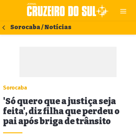
Sorocaba / Notícias
Sorocaba
'Só quero que a justiça seja
feita', diz filha que perdeu o
pai após briga de trânsito