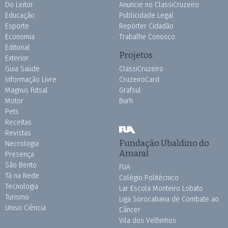
Do Leitor
Anuncie no ClassiCruzeiro
Educação
Publicidade Legal
Esporte
Repórter Cidadão
Economia
Trabalhe Conosco
Editorial
Projetos
Exterior
Guia Saúde
ClassiCruzeiro
Informação Livre
CruzeiroCard
Magnus Futsal
Grafsul
Motor
Burh
Pets
Receitas
Revistas
Fundação Ubaldino do
Necrologia
Amaral
Presença
São Bento
FUA
Tá na Rede
Colégio Politécnico
Tecnologia
Lar Escola Monteiro Lobato
Turismo
Liga Sorocabana de Combate ao
Uniso Ciência
Câncer
Vila dos Velhinhos