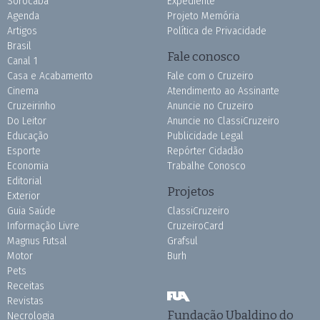
Sorocaba
Expediente
Agenda
Projeto Memória
Artigos
Política de Privacidade
Brasil
Fale conosco
Canal 1
Casa e Acabamento
Fale com o Cruzeiro
Cinema
Atendimento ao Assinante
Cruzeirinho
Anuncie no Cruzeiro
Do Leitor
Anuncie no ClassiCruzeiro
Educação
Publicidade Legal
Esporte
Repórter Cidadão
Economia
Trabalhe Conosco
Editorial
Projetos
Exterior
Guia Saúde
ClassiCruzeiro
Informação Livre
CruzeiroCard
Magnus Futsal
Grafsul
Motor
Burh
Pets
Receitas
Revistas
Fundação Ubaldino do
Necrologia