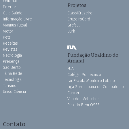
Editorial
Projetos
Exterior
Guia Saúde
ClassiCruzeiro
Informação Livre
CruzeiroCard
Magnus Futsal
Grafsul
Motor
Burh
Pets
Receitas
Revistas
Fundação Ubaldino do
Necrologia
Amaral
Presença
São Bento
FUA
Tá na Rede
Colégio Politécnico
Tecnologia
Lar Escola Monteiro Lobato
Turismo
Liga Sorocabana de Combate ao
Uniso Ciência
Câncer
Vila dos Velhinhos
Pink do Bem OSSEL
Contato