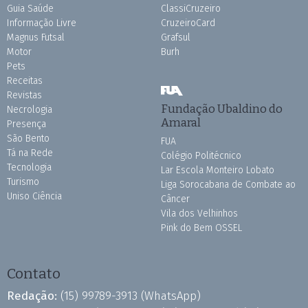
Guia Saúde
ClassiCruzeiro
Informação Livre
CruzeiroCard
Magnus Futsal
Grafsul
Motor
Burh
Pets
Receitas
Revistas
Fundação Ubaldino do
Necrologia
Amaral
Presença
São Bento
FUA
Tá na Rede
Colégio Politécnico
Tecnologia
Lar Escola Monteiro Lobato
Turismo
Liga Sorocabana de Combate ao
Uniso Ciência
Câncer
Vila dos Velhinhos
Pink do Bem OSSEL
Contato
Redação:
(15) 99789-3913
(WhatsApp)