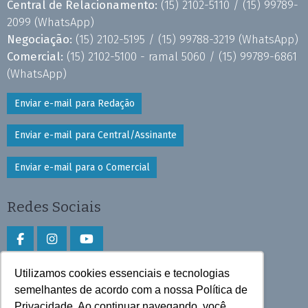
Central de Relacionamento:
(15) 2102-5110 /
(15) 99789-
2099
(WhatsApp)
Negociação:
(15) 2102-5195 /
(15) 99788-3219
(WhatsApp)
Comercial:
(15) 2102-5100 - ramal 5060 /
(15) 99789-6861
(WhatsApp)
Enviar e-mail para Redação
Enviar e-mail para Central/Assinante
Enviar e-mail para o Comercial
Redes Sociais
Utilizamos cookies essenciais e tecnologias
Faça download do aplicativo
semelhantes de acordo com a nossa Política de
Privacidade. Ao continuar navegando, você
Play Store e App Store