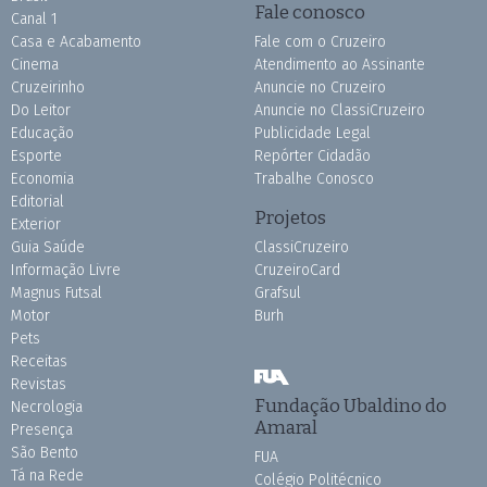
Fale conosco
Canal 1
Casa e Acabamento
Fale com o Cruzeiro
Cinema
Atendimento ao Assinante
Cruzeirinho
Anuncie no Cruzeiro
Do Leitor
Anuncie no ClassiCruzeiro
Educação
Publicidade Legal
Esporte
Repórter Cidadão
Economia
Trabalhe Conosco
Editorial
Projetos
Exterior
Guia Saúde
ClassiCruzeiro
Informação Livre
CruzeiroCard
Magnus Futsal
Grafsul
Motor
Burh
Pets
Receitas
Revistas
Fundação Ubaldino do
Necrologia
Amaral
Presença
São Bento
FUA
Tá na Rede
Colégio Politécnico