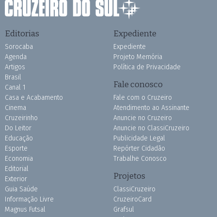
Editorias
Expediente
Sorocaba
Expediente
Agenda
Projeto Memória
Artigos
Política de Privacidade
Brasil
Fale conosco
Canal 1
Casa e Acabamento
Fale com o Cruzeiro
Cinema
Atendimento ao Assinante
Cruzeirinho
Anuncie no Cruzeiro
Do Leitor
Anuncie no ClassiCruzeiro
Educação
Publicidade Legal
Esporte
Repórter Cidadão
Economia
Trabalhe Conosco
Editorial
Projetos
Exterior
Guia Saúde
ClassiCruzeiro
Informação Livre
CruzeiroCard
Magnus Futsal
Grafsul