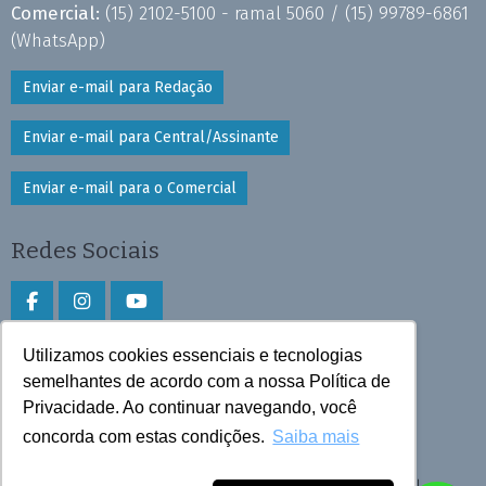
Comercial:
(15) 2102-5100 - ramal 5060 /
(15) 99789-6861
(WhatsApp)
Enviar e-mail para Redação
Enviar e-mail para Central/Assinante
Enviar e-mail para o Comercial
Redes Sociais
Utilizamos cookies essenciais e tecnologias
Faça download do aplicativo
semelhantes de acordo com a nossa Política de
Privacidade. Ao continuar navegando, você
Play Store e App Store
concorda com estas condições.
Saiba mais