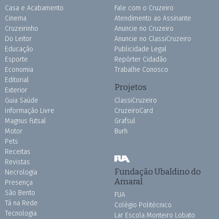
Casa e Acabamento
Fale com o Cruzeiro
Cinema
Atendimento ao Assinante
Cruzeirinho
Anuncie no Cruzeiro
Do Leitor
Anuncie no ClassiCruzeiro
Educação
Publicidade Legal
Esporte
Repórter Cidadão
Economia
Trabalhe Conosco
Editorial
Projetos
Exterior
Guia Saúde
ClassiCruzeiro
Informação Livre
CruzeiroCard
Magnus Futsal
Grafsul
Motor
Burh
Pets
Receitas
Revistas
Fundação Ubaldino do
Necrologia
Amaral
Presença
São Bento
FUA
Tá na Rede
Colégio Politécnico
Tecnologia
Lar Escola Monteiro Lobato