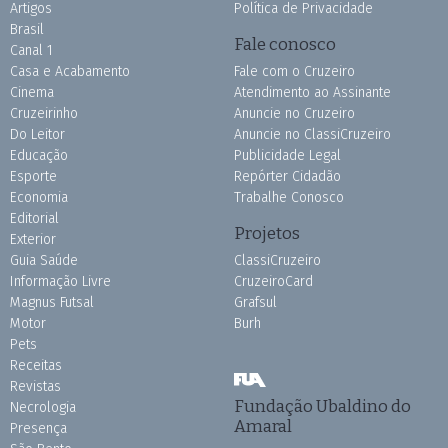
Artigos
Política de Privacidade
Brasil
Fale conosco
Canal 1
Casa e Acabamento
Fale com o Cruzeiro
Cinema
Atendimento ao Assinante
Cruzeirinho
Anuncie no Cruzeiro
Do Leitor
Anuncie no ClassiCruzeiro
Educação
Publicidade Legal
Esporte
Repórter Cidadão
Economia
Trabalhe Conosco
Editorial
Projetos
Exterior
Guia Saúde
ClassiCruzeiro
Informação Livre
CruzeiroCard
Magnus Futsal
Grafsul
Motor
Burh
Pets
Receitas
Revistas
Fundação Ubaldino do
Necrologia
Amaral
Presença