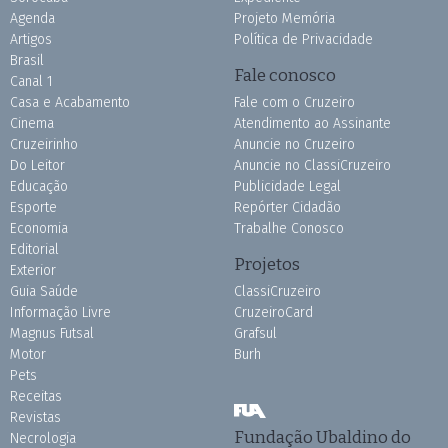
Agenda
Projeto Memória
Artigos
Política de Privacidade
Brasil
Fale conosco
Canal 1
Casa e Acabamento
Fale com o Cruzeiro
Cinema
Atendimento ao Assinante
Cruzeirinho
Anuncie no Cruzeiro
Do Leitor
Anuncie no ClassiCruzeiro
Educação
Publicidade Legal
Esporte
Repórter Cidadão
Economia
Trabalhe Conosco
Editorial
Projetos
Exterior
Guia Saúde
ClassiCruzeiro
Informação Livre
CruzeiroCard
Magnus Futsal
Grafsul
Motor
Burh
Pets
Receitas
Revistas
Fundação Ubaldino do
Necrologia