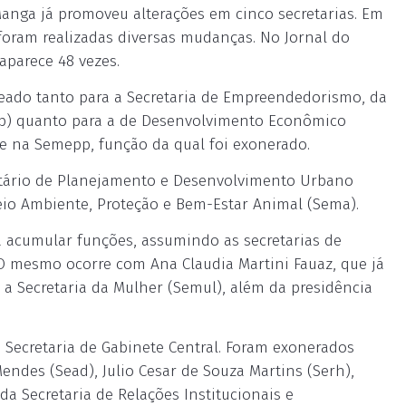
Manga já promoveu alterações em cinco secretarias. Em
foram realizadas diversas mudanças. No Jornal do
 aparece 48 vezes.
omeado tanto para a Secretaria de Empreendedorismo, da
p) quanto para a de Desenvolvimento Econômico
te na Semepp, função da qual foi exonerado.
etário de Planejamento e Desenvolvimento Urbano
eio Ambiente, Proteção e Bem-Estar Animal (Sema).
a acumular funções, assumindo as secretarias de
O mesmo ocorre com Ana Claudia Martini Fauaz, que já
a a Secretaria da Mulher (Semul), além da presidência
 Secretaria de Gabinete Central. Foram exonerados
endes (Sead), Julio Cesar de Souza Martins (Serh),
da Secretaria de Relações Institucionais e