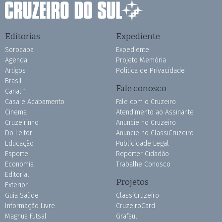
Editorias
Expediente
Sorocaba
Expediente
Agenda
Projeto Memória
Artigos
Política de Privacidade
Brasil
Fale conosco
Canal 1
Casa e Acabamento
Fale com o Cruzeiro
Cinema
Atendimento ao Assinante
Cruzeirinho
Anuncie no Cruzeiro
Do Leitor
Anuncie no ClassiCruzeiro
Educação
Publicidade Legal
Esporte
Repórter Cidadão
Economia
Trabalhe Conosco
Editorial
Projetos
Exterior
Guia Saúde
ClassiCruzeiro
Informação Livre
CruzeiroCard
Magnus Futsal
Grafsul