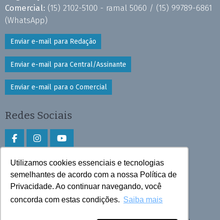
Comercial:
(15) 2102-5100 - ramal 5060 /
(15) 99789-6861
(WhatsApp)
Enviar e-mail para Redação
Enviar e-mail para Central/Assinante
Enviar e-mail para o Comercial
Redes Sociais
Utilizamos cookies essenciais e tecnologias
Faça download do aplicativo
semelhantes de acordo com a nossa Política de
Privacidade. Ao continuar navegando, você
Play Store e App Store
concorda com estas condições.
Saiba mais