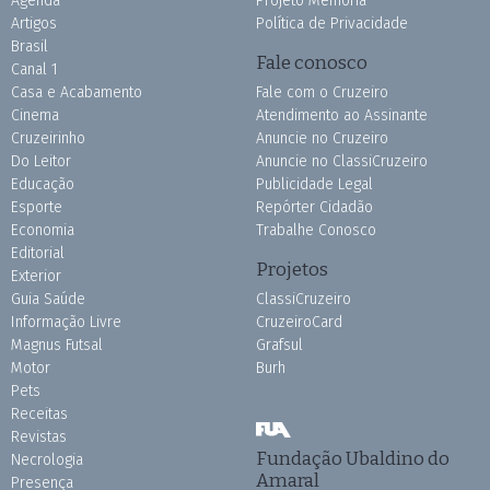
Agenda
Projeto Memória
Artigos
Política de Privacidade
Brasil
Fale conosco
Canal 1
Casa e Acabamento
Fale com o Cruzeiro
Cinema
Atendimento ao Assinante
Cruzeirinho
Anuncie no Cruzeiro
Do Leitor
Anuncie no ClassiCruzeiro
Educação
Publicidade Legal
Esporte
Repórter Cidadão
Economia
Trabalhe Conosco
Editorial
Projetos
Exterior
Guia Saúde
ClassiCruzeiro
Informação Livre
CruzeiroCard
Magnus Futsal
Grafsul
Motor
Burh
Pets
Receitas
Revistas
Fundação Ubaldino do
Necrologia
Amaral
Presença