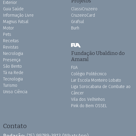
Projetos
Exterior
Guia Saúde
ClassiCruzeiro
Informação Livre
CruzeiroCard
Magnus Futsal
Grafsul
Motor
Burh
Pets
Receitas
Revistas
Fundação Ubaldino do
Necrologia
Amaral
Presença
São Bento
FUA
Tá na Rede
Colégio Politécnico
Tecnologia
Lar Escola Monteiro Lobato
Turismo
Liga Sorocabana de Combate ao
Uniso Ciência
Câncer
Vila dos Velhinhos
Pink do Bem OSSEL
Contato
Redação:
(15) 99789-3913
(WhatsApp)