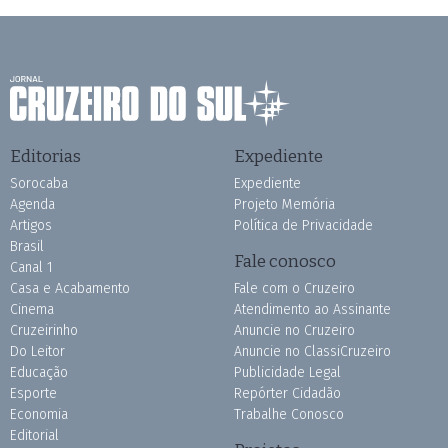
Editorias
Expediente
Sorocaba
Expediente
Agenda
Projeto Memória
Artigos
Política de Privacidade
Brasil
Fale conosco
Canal 1
Casa e Acabamento
Fale com o Cruzeiro
Cinema
Atendimento ao Assinante
Cruzeirinho
Anuncie no Cruzeiro
Do Leitor
Anuncie no ClassiCruzeiro
Educação
Publicidade Legal
Esporte
Repórter Cidadão
Economia
Trabalhe Conosco
Editorial