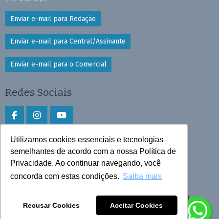
Enviar e-mail para Redação
Enviar e-mail para Central/Assinante
Enviar e-mail para o Comercial
Redes Sociais
Utilizamos cookies essenciais e tecnologias
Faça download do aplicativo
semelhantes de acordo com a nossa Política de
Privacidade. Ao continuar navegando, você
Play Store e App Store
concorda com estas condições.
Saiba mais
Todos os direitos reservados © 2026 Cruzeiro do Sul
Recusar Cookies
Aceitar Cookies