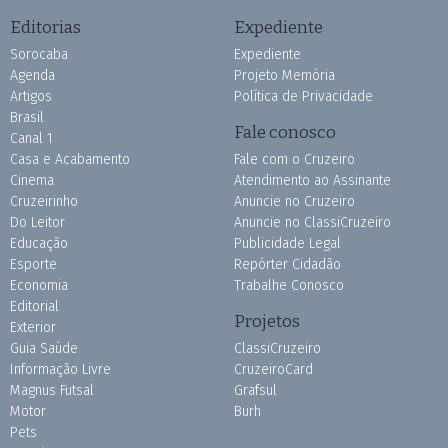
Editorias
Expediente
Sorocaba
Expediente
Agenda
Projeto Memória
Artigos
Política de Privacidade
Brasil
Fale conosco
Canal 1
Casa e Acabamento
Fale com o Cruzeiro
Cinema
Atendimento ao Assinante
Cruzeirinho
Anuncie no Cruzeiro
Do Leitor
Anuncie no ClassiCruzeiro
Educação
Publicidade Legal
Esporte
Repórter Cidadão
Economia
Trabalhe Conosco
Editorial
Projetos
Exterior
Guia Saúde
ClassiCruzeiro
Informação Livre
CruzeiroCard
Magnus Futsal
Grafsul
Motor
Burh
Pets