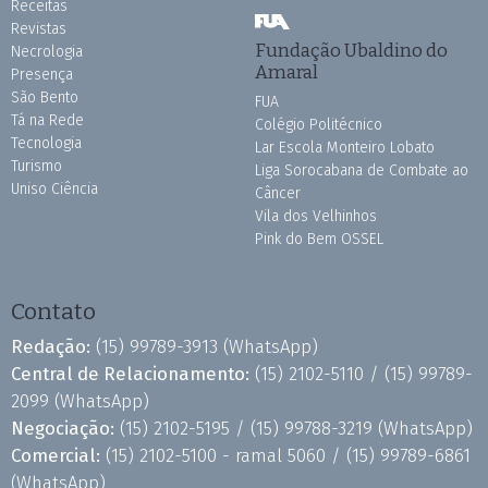
Receitas
Revistas
Fundação Ubaldino do
Necrologia
Amaral
Presença
São Bento
FUA
Tá na Rede
Colégio Politécnico
Tecnologia
Lar Escola Monteiro Lobato
Turismo
Liga Sorocabana de Combate ao
Uniso Ciência
Câncer
Vila dos Velhinhos
Pink do Bem OSSEL
Contato
Redação:
(15) 99789-3913
(WhatsApp)
Central de Relacionamento:
(15) 2102-5110 /
(15) 99789-
2099
(WhatsApp)
Negociação:
(15) 2102-5195 /
(15) 99788-3219
(WhatsApp)
Comercial:
(15) 2102-5100 - ramal 5060 /
(15) 99789-6861
(WhatsApp)