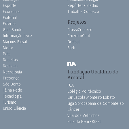
Esporte
Repórter Cidadão
Economia
Trabalhe Conosco
Editorial
Projetos
Exterior
Guia Saúde
ClassiCruzeiro
Informação Livre
CruzeiroCard
Magnus Futsal
Grafsul
Motor
Burh
Pets
Receitas
Revistas
Fundação Ubaldino do
Necrologia
Amaral
Presença
São Bento
FUA
Tá na Rede
Colégio Politécnico
Tecnologia
Lar Escola Monteiro Lobato
Turismo
Liga Sorocabana de Combate ao
Uniso Ciência
Câncer
Vila dos Velhinhos
Pink do Bem OSSEL