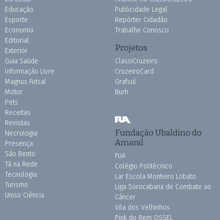
Educação
Publicidade Legal
Esporte
Repórter Cidadão
Economia
Trabalhe Conosco
Editorial
Projetos
Exterior
Guia Saúde
ClassiCruzeiro
Informação Livre
CruzeiroCard
Magnus Futsal
Grafsul
Motor
Burh
Pets
Receitas
Revistas
Fundação Ubaldino do
Necrologia
Amaral
Presença
São Bento
FUA
Tá na Rede
Colégio Politécnico
Tecnologia
Lar Escola Monteiro Lobato
Turismo
Liga Sorocabana de Combate ao
Uniso Ciência
Câncer
Vila dos Velhinhos
Pink do Bem OSSEL