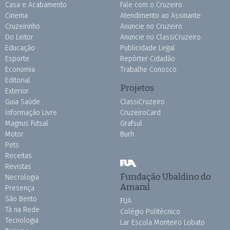
Casa e Acabamento
Fale com o Cruzeiro
Cinema
Atendimento ao Assinante
Cruzeirinho
Anuncie no Cruzeiro
Do Leitor
Anuncie no ClassiCruzeiro
Educação
Publicidade Legal
Esporte
Repórter Cidadão
Economia
Trabalhe Conosco
Editorial
Projetos
Exterior
Guia Saúde
ClassiCruzeiro
Informação Livre
CruzeiroCard
Magnus Futsal
Grafsul
Motor
Burh
Pets
Receitas
Revistas
Fundação Ubaldino do
Necrologia
Amaral
Presença
São Bento
FUA
Tá na Rede
Colégio Politécnico
Tecnologia
Lar Escola Monteiro Lobato