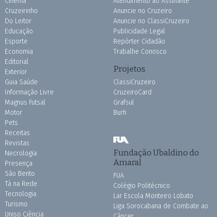
Cinema
Atendimento ao Assinante
Cruzeirinho
Anuncie no Cruzeiro
Do Leitor
Anuncie no ClassiCruzeiro
Educação
Publicidade Legal
Esporte
Repórter Cidadão
Economia
Trabalhe Conosco
Editorial
Projetos
Exterior
Guia Saúde
ClassiCruzeiro
Informação Livre
CruzeiroCard
Magnus Futsal
Grafsul
Motor
Burh
Pets
Receitas
Revistas
Fundação Ubaldino do
Necrologia
Amaral
Presença
São Bento
FUA
Tá na Rede
Colégio Politécnico
Tecnologia
Lar Escola Monteiro Lobato
Turismo
Liga Sorocabana de Combate ao
Uniso Ciência
Câncer