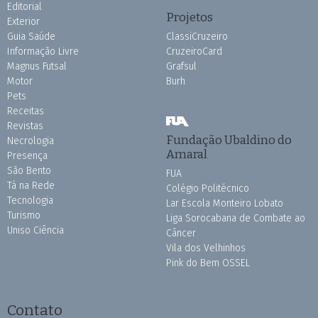
Editorial
Projetos
Exterior
Guia Saúde
ClassiCruzeiro
Informação Livre
CruzeiroCard
Magnus Futsal
Grafsul
Motor
Burh
Pets
Receitas
Revistas
Fundação Ubaldino do
Necrologia
Amaral
Presença
São Bento
FUA
Tá na Rede
Colégio Politécnico
Tecnologia
Lar Escola Monteiro Lobato
Turismo
Liga Sorocabana de Combate ao
Uniso Ciência
Câncer
Vila dos Velhinhos
Pink do Bem OSSEL
Contato