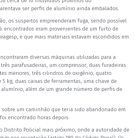
tou cerca de 10 indivíduos próximos do
rentava ser perfis de alumínio ainda embalados.
ção, os suspeitos empreenderam fuga, sendo possível
li encontrados eram provenientes de um furto de
 Ceagesp, e que mais materiais estavam escondidos em
 encontraram diversas máquinas utilizadas para a
três parafusadeiras, um compressor, duas furadeiras
es menores, três cilindros de oxigênio, quatro
e 5 kg, duas caixas de ferramentas, uma chave de
 alumínio, além de um grande número de perfis de
da sobre um caminhão que teria sido abandonado em
foi encontrado horas depois.
 Distrito Policial mais próximo, onde a autoridade de
etim por receptação (artigo 180 do Código Penal). Os