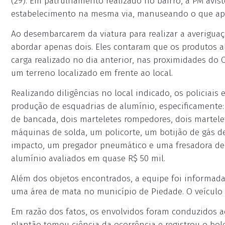
(29). Em patrulhamento realizado no bairro, a PM avis
estabelecimento na mesma via, manuseando o que apa
Ao desembarcarem da viatura para realizar a averigua
abordar apenas dois. Eles contaram que os produtos a
carga realizado no dia anterior, nas proximidades do
um terreno localizado em frente ao local.
Realizando diligências no local indicado, os policiais
produção de esquadrias de alumínio, especificamente: 
de bancada, dois marteletes rompedores, dois martelet
máquinas de solda, um policorte, um botijão de gás d
impacto, um pregador pneumático e uma fresadora de
alumínio avaliados em quase R$ 50 mil.
Além dos objetos encontrados, a equipe foi informa
uma área de mata no município de Piedade. O veículo 
Em razão dos fatos, os envolvidos foram conduzidos ao
plantão tomou ciência da ocorrência e registrou o bol