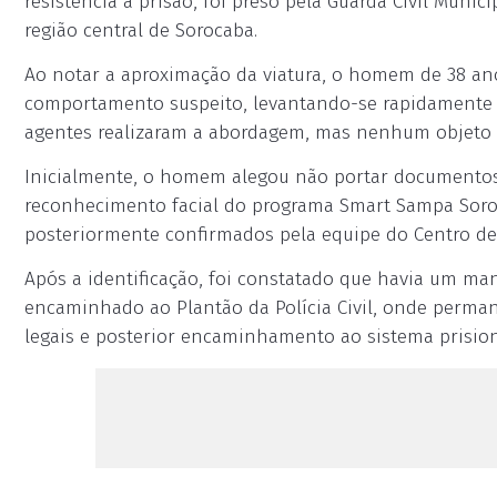
resistência à prisão, foi preso pela Guarda Civil Munici
região central de Sorocaba.
Ao notar a aproximação da viatura, o homem de 38 anos
comportamento suspeito, levantando-se rapidamente e 
agentes realizaram a abordagem, mas nenhum objeto il
Inicialmente, o homem alegou não portar documentos 
reconhecimento facial do programa Smart Sampa Soroca
posteriormente confirmados pela equipe do Centro de 
Após a identificação, foi constatado que havia um man
encaminhado ao Plantão da Polícia Civil, onde perman
legais e posterior encaminhamento ao sistema prision