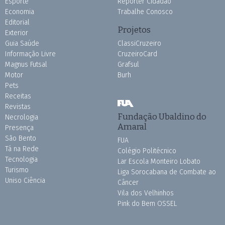
Esporte
Repórter Cidadão
Economia
Trabalhe Conosco
Editorial
Projetos
Exterior
Guia Saúde
ClassiCruzeiro
Informação Livre
CruzeiroCard
Magnus Futsal
Grafsul
Motor
Burh
Pets
Receitas
Revistas
Fundação Ubaldino do
Necrologia
Amaral
Presença
São Bento
FUA
Tá na Rede
Colégio Politécnico
Tecnologia
Lar Escola Monteiro Lobato
Turismo
Liga Sorocabana de Combate ao
Uniso Ciência
Câncer
Vila dos Velhinhos
Pink do Bem OSSEL