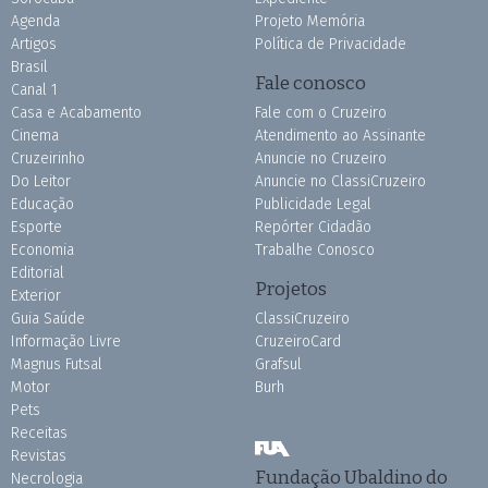
Agenda
Projeto Memória
Artigos
Política de Privacidade
Brasil
Fale conosco
Canal 1
Casa e Acabamento
Fale com o Cruzeiro
Cinema
Atendimento ao Assinante
Cruzeirinho
Anuncie no Cruzeiro
Do Leitor
Anuncie no ClassiCruzeiro
Educação
Publicidade Legal
Esporte
Repórter Cidadão
Economia
Trabalhe Conosco
Editorial
Projetos
Exterior
Guia Saúde
ClassiCruzeiro
Informação Livre
CruzeiroCard
Magnus Futsal
Grafsul
Motor
Burh
Pets
Receitas
Revistas
Fundação Ubaldino do
Necrologia