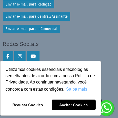
Enviar e-mail para Redação
Enviar e-mail para Central/Assinante
Enviar e-mail para o Comercial
Redes Sociais
Utilizamos cookies essenciais e tecnologias
Faça download do aplicativo
semelhantes de acordo com a nossa Política de
Privacidade. Ao continuar navegando, você
Play Store e App Store
concorda com estas condições.
Saiba mais
Todos os direitos reservados © 2026 Cruzeiro do Sul
Recusar Cookies
Aceitar Cookies