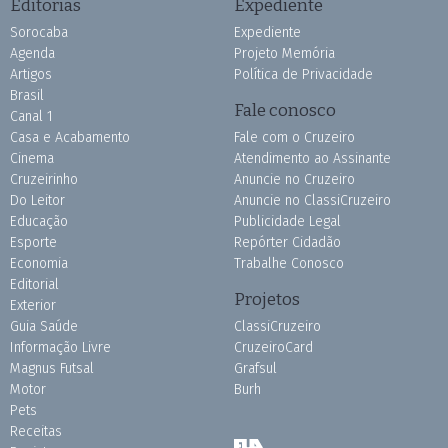
Editorias
Expediente
Sorocaba
Expediente
Agenda
Projeto Memória
Artigos
Política de Privacidade
Brasil
Fale conosco
Canal 1
Casa e Acabamento
Fale com o Cruzeiro
Cinema
Atendimento ao Assinante
Cruzeirinho
Anuncie no Cruzeiro
Do Leitor
Anuncie no ClassiCruzeiro
Educação
Publicidade Legal
Esporte
Repórter Cidadão
Economia
Trabalhe Conosco
Editorial
Projetos
Exterior
Guia Saúde
ClassiCruzeiro
Informação Livre
CruzeiroCard
Magnus Futsal
Grafsul
Motor
Burh
Pets
Receitas