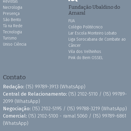
Revistas
Fundação Ubaldino do
Necrologia
Amaral
Presença
São Bento
FUA
Tá na Rede
Colégio Politécnico
Tecnologia
Lar Escola Monteiro Lobato
Turismo
Liga Sorocabana de Combate ao
Uniso Ciência
Câncer
Vila dos Velhinhos
Pink do Bem OSSEL
Contato
Redação:
(15) 99789-3913
(WhatsApp)
Central de Relacionamento:
(15) 2102-5110 /
(15) 99789-
2099
(WhatsApp)
Negociação:
(15) 2102-5195 /
(15) 99788-3219
(WhatsApp)
Comercial:
(15) 2102-5100 - ramal 5060 /
(15) 99789-6861
(WhatsApp)