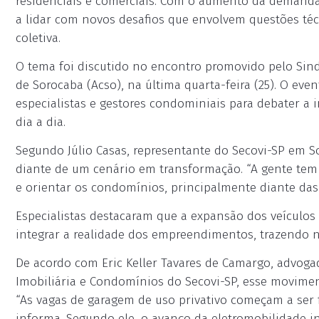
residenciais e comerciais. Com o aumento da demanda
a lidar com novos desafios que envolvem questões técn
coletiva.
O tema foi discutido no encontro promovido pelo Sind
de Sorocaba (Acso), na última quarta-feira (25). O even
especialistas e gestores condominiais para debater a 
dia a dia.
Segundo Júlio Casas, representante do Secovi-SP em So
diante de um cenário em transformação. “A gente te
e orientar os condomínios, principalmente diante das 
Especialistas destacaram que a expansão dos veículos 
integrar a realidade dos empreendimentos, trazendo 
De acordo com Eric Keller Tavares de Camargo, advog
Imobiliária e Condomínios do Secovi-SP, esse movimen
“As vagas de garagem de uso privativo começam a ser f
informa. Segundo ele, o avanço da eletromobilidade in