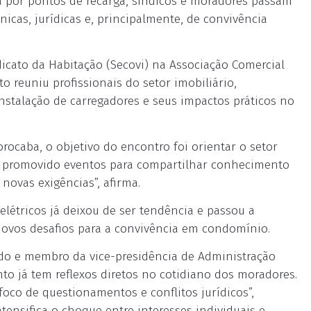
 por pontos de recarga, síndicos e moradores passam
icas, jurídicas e, principalmente, de convivência
icato da Habitação (Secovi) na Associação Comercial
to reuniu profissionais do setor imobiliário,
instalação de carregadores e seus impactos práticos no
rocaba, o objetivo do encontro foi orientar o setor
m promovido eventos para compartilhar conhecimento
novas exigências”, afirma.
elétricos já deixou de ser tendência e passou a
novos desafios para a convivência em condomínio.
ado e membro da vice-presidência de Administração
to já tem reflexos diretos no cotidiano dos moradores.
oco de questionamentos e conflitos jurídicos”,
tensifica o choque entre interesses individuais e