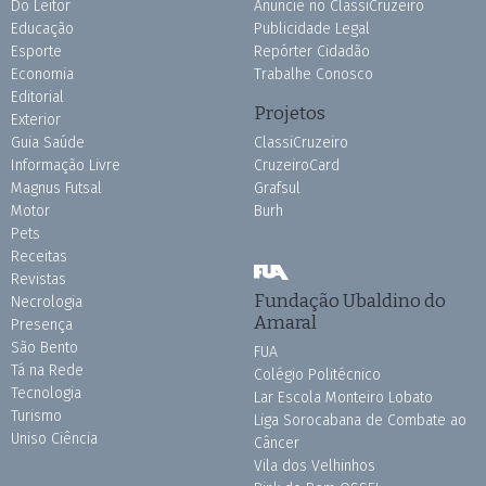
Do Leitor
Anuncie no ClassiCruzeiro
Educação
Publicidade Legal
Esporte
Repórter Cidadão
Economia
Trabalhe Conosco
Editorial
Projetos
Exterior
Guia Saúde
ClassiCruzeiro
Informação Livre
CruzeiroCard
Magnus Futsal
Grafsul
Motor
Burh
Pets
Receitas
Revistas
Fundação Ubaldino do
Necrologia
Amaral
Presença
São Bento
FUA
Tá na Rede
Colégio Politécnico
Tecnologia
Lar Escola Monteiro Lobato
Turismo
Liga Sorocabana de Combate ao
Uniso Ciência
Câncer
Vila dos Velhinhos