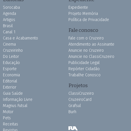
Sorocaba
Expediente
Agenda
Projeto Memória
Artigos
Política de Privacidade
Brasil
Fale conosco
Canal 1
Casa e Acabamento
Fale com o Cruzeiro
Cinema
Atendimento ao Assinante
Cruzeirinho
Anuncie no Cruzeiro
Do Leitor
Anuncie no ClassiCruzeiro
Educação
Publicidade Legal
Esporte
Repórter Cidadão
Economia
Trabalhe Conosco
Editorial
Projetos
Exterior
Guia Saúde
ClassiCruzeiro
Informação Livre
CruzeiroCard
Magnus Futsal
Grafsul
Motor
Burh
Pets
Receitas
Revistas