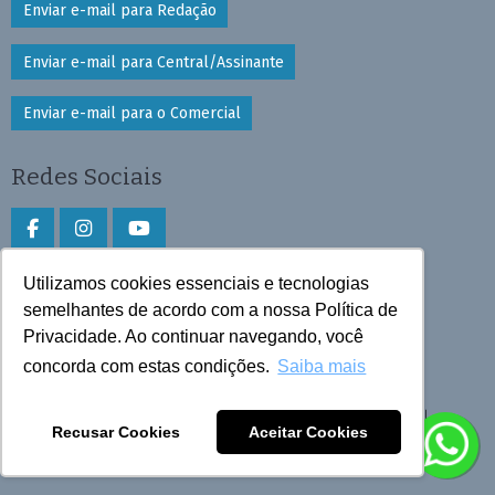
Enviar e-mail para Redação
Enviar e-mail para Central/Assinante
Enviar e-mail para o Comercial
Redes Sociais
Utilizamos cookies essenciais e tecnologias
Faça download do aplicativo
semelhantes de acordo com a nossa Política de
Privacidade. Ao continuar navegando, você
Play Store e App Store
concorda com estas condições.
Saiba mais
Todos os direitos reservados © 2026 Cruzeiro do Sul
Recusar Cookies
Aceitar Cookies