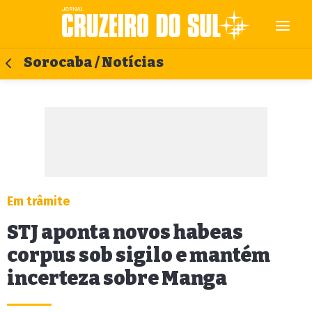
Sorocaba / Notícias
Em trâmite
STJ aponta novos habeas
corpus sob sigilo e mantém
incerteza sobre Manga