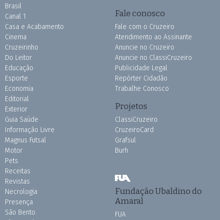
Brasil
Fale conosco
Canal 1
Casa e Acabamento
Fale com o Cruzeiro
Cinema
Atendimento ao Assinante
Cruzeirinho
Anuncie no Cruzeiro
Do Leitor
Anuncie no ClassiCruzeiro
Educação
Publicidade Legal
Esporte
Repórter Cidadão
Economia
Trabalhe Conosco
Editorial
Projetos
Exterior
Guia Saúde
ClassiCruzeiro
Informação Livre
CruzeiroCard
Magnus Futsal
Grafsul
Motor
Burh
Pets
Receitas
Revistas
Fundação Ubaldino do
Necrologia
Amaral
Presença
São Bento
FUA