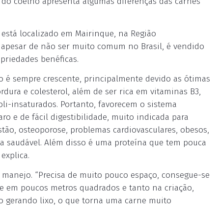
e do coelho apresenta algumas diferenças das carnes
l, está localizado em Mairinque, na Região
 apesar de não ser muito comum no Brasil, é vendido
priedades benéficas.
 é sempre crescente, principalmente devido as ótimas
rdura e colesterol, além de ser rica em vitaminas B3,
 poli-insaturados. Portanto, favorecem o sistema
aro e de fácil digestibilidade, muito indicada para
tão, osteoporose, problemas cardiovasculares, obesos,
ta saudável. Além disso é uma proteína que tem pouca
explica.
 no manejo. “Precisa de muito pouco espaço, consegue-se
de em poucos metros quadrados e tanto na criação,
o gerando lixo, o que torna uma carne muito