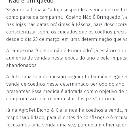
“Não é brinquedo”
Segundo a Cobasi, “a loja suspende a venda de coelho
como parte da campanha [Coelho Não É Brinquedo]”, 
nas lojas nas datas próximas à Páscoa, para desencor
conscientizar sobre os cuidados que os coelhos preci
desde o dia 23 de março, em uma determinação que vai 
A campanha “Coelho não é Brinquedo” já está no nono
aumento de vendas nesta época do ano e pela impulsi
abandonados.
A Petz, uma loja do mesmo segmento também segue a
venda de coelhos neste determinado período do ano, 
presentear. Essa medida é adotada com o objetivo de 
compromisso com o bem-estar dos pets”, informa.
Já na AgroPet Bicho & Cia, ainda há coelhos a venda,
responsabilidade, para clientes de confiança e é recu
recusamos uma venda uma vez, porque a mulher queria