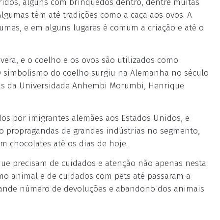
idos, alguns com brinquedos dentro, dentre muitas
Algumas têm até tradições como a caça aos ovos. A
tumes, e em alguns lugares é comum a criação e até o
vera, e o coelho e os ovos são utilizados como
 O simbolismo do coelho surgiu na Alemanha no século
nais da Universidade Anhembi Morumbi, Henrique
dos por imigrantes alemães aos Estados Unidos, e
mo propragandas de grandes indústrias no segmento,
 chocolates até os dias de hoje.
 que precisam de cuidados e atenção não apenas nesta
mo animal e de cuidados com pets até passaram a
rande número de devoluções e abandono dos animais