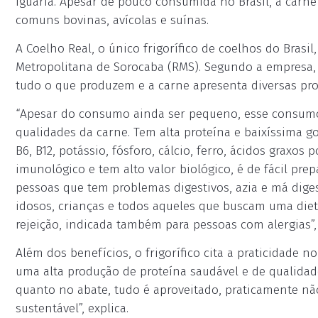
iguaria. Apesar de pouco consumida no Brasil, a carn
comuns bovinas, avícolas e suínas.
A Coelho Real, o único frigorífico de coelhos do Brasi
Metropolitana de Sorocaba (RMS). Segundo a empresa,
tudo o que produzem e a carne apresenta diversas pro
“Apesar do consumo ainda ser pequeno, esse consumo
qualidades da carne. Tem alta proteína e baixíssima go
B6, B12, potássio, fósforo, cálcio, ferro, ácidos graxos
imunológico e tem alto valor biológico, é de fácil prep
pessoas que tem problemas digestivos, azia e má diges
idosos, crianças e todos aqueles que buscam uma die
rejeição, indicada também para pessoas com alergias”, 
Além dos benefícios, o frigorífico cita a praticidade
uma alta produção de proteína saudável e de qualida
quanto no abate, tudo é aproveitado, praticamente nã
sustentável”, explica.