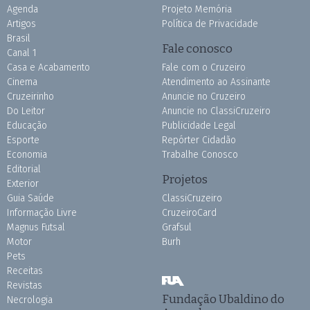
Agenda
Projeto Memória
Artigos
Política de Privacidade
Brasil
Fale conosco
Canal 1
Casa e Acabamento
Fale com o Cruzeiro
Cinema
Atendimento ao Assinante
Cruzeirinho
Anuncie no Cruzeiro
Do Leitor
Anuncie no ClassiCruzeiro
Educação
Publicidade Legal
Esporte
Repórter Cidadão
Economia
Trabalhe Conosco
Editorial
Projetos
Exterior
Guia Saúde
ClassiCruzeiro
Informação Livre
CruzeiroCard
Magnus Futsal
Grafsul
Motor
Burh
Pets
Receitas
Revistas
Fundação Ubaldino do
Necrologia