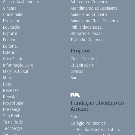
Casa e Acabamento
Fale com o Cruzeiro
Cinema
Atendimento ao Assinante
Cruzeirinho
Anuncie no Cruzeiro
Do Leitor
Anuncie no ClassiCruzeiro
Educação
Publicidade Legal
Esporte
Repórter Cidadão
Economia
Trabalhe Conosco
Editorial
Projetos
Exterior
Guia Saúde
ClassiCruzeiro
Informação Livre
CruzeiroCard
Magnus Futsal
Grafsul
Motor
Burh
Pets
Receitas
Revistas
Fundação Ubaldino do
Necrologia
Amaral
Presença
São Bento
FUA
Tá na Rede
Colégio Politécnico
Tecnologia
Lar Escola Monteiro Lobato
Turismo