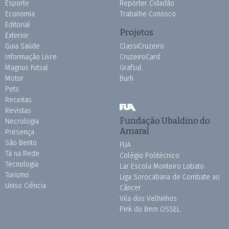
Esporte
Repórter Cidadão
Economia
Trabalhe Conosco
Editorial
Projetos
Exterior
Guia Saúde
ClassiCruzeiro
Informação Livre
CruzeiroCard
Magnus Futsal
Grafsul
Motor
Burh
Pets
Receitas
Revistas
Fundação Ubaldino do
Necrologia
Amaral
Presença
São Bento
FUA
Tá na Rede
Colégio Politécnico
Tecnologia
Lar Escola Monteiro Lobato
Turismo
Liga Sorocabana de Combate ao
Uniso Ciência
Câncer
Vila dos Velhinhos
Pink do Bem OSSEL