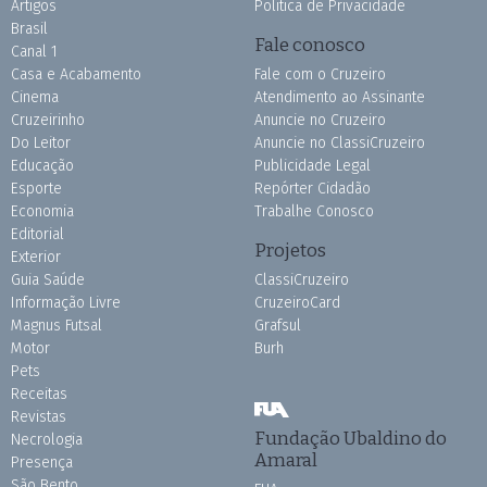
Artigos
Política de Privacidade
Brasil
Fale conosco
Canal 1
Casa e Acabamento
Fale com o Cruzeiro
Cinema
Atendimento ao Assinante
Cruzeirinho
Anuncie no Cruzeiro
Do Leitor
Anuncie no ClassiCruzeiro
Educação
Publicidade Legal
Esporte
Repórter Cidadão
Economia
Trabalhe Conosco
Editorial
Projetos
Exterior
Guia Saúde
ClassiCruzeiro
Informação Livre
CruzeiroCard
Magnus Futsal
Grafsul
Motor
Burh
Pets
Receitas
Revistas
Fundação Ubaldino do
Necrologia
Amaral
Presença
São Bento