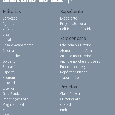
Editorias
Expediente
Sorocaba
Expediente
Agenda
Projeto Memória
Artigos
Política de Privacidade
Brasil
Fale conosco
Canal 1
Casa e Acabamento
Fale com o Cruzeiro
Cinema
Atendimento ao Assinante
Cruzeirinho
Anuncie no Cruzeiro
Do Leitor
Anuncie no ClassiCruzeiro
Educação
Publicidade Legal
Esporte
Repórter Cidadão
Economia
Trabalhe Conosco
Editorial
Projetos
Exterior
Guia Saúde
ClassiCruzeiro
Informação Livre
CruzeiroCard
Magnus Futsal
Grafsul
Motor
Burh