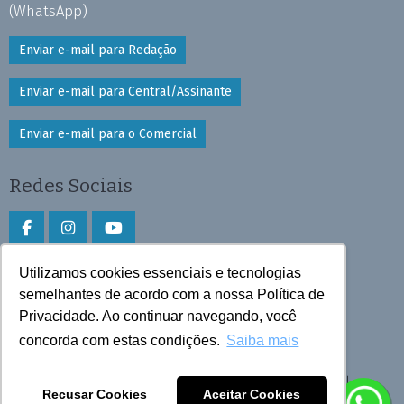
(WhatsApp)
Enviar e-mail para Redação
Enviar e-mail para Central/Assinante
Enviar e-mail para o Comercial
Redes Sociais
Utilizamos cookies essenciais e tecnologias
Faça download do aplicativo
semelhantes de acordo com a nossa Política de
Privacidade. Ao continuar navegando, você
Play Store e App Store
concorda com estas condições.
Saiba mais
Todos os direitos reservados © 2026 Cruzeiro do Sul
Recusar Cookies
Aceitar Cookies