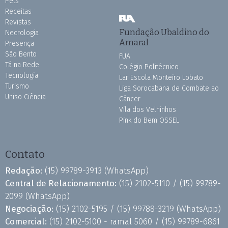
Pets
Receitas
Revistas
Fundação Ubaldino do
Necrologia
Amaral
Presença
São Bento
FUA
Tá na Rede
Colégio Politécnico
Tecnologia
Lar Escola Monteiro Lobato
Turismo
Liga Sorocabana de Combate ao
Uniso Ciência
Câncer
Vila dos Velhinhos
Pink do Bem OSSEL
Contato
Redação:
(15) 99789-3913
(WhatsApp)
Central de Relacionamento:
(15) 2102-5110 /
(15) 99789-
2099
(WhatsApp)
Negociação:
(15) 2102-5195 /
(15) 99788-3219
(WhatsApp)
Comercial:
(15) 2102-5100 - ramal 5060 /
(15) 99789-6861