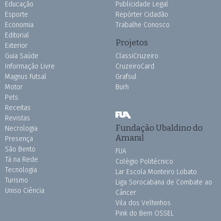
Educação
Publicidade Legal
Esporte
Repórter Cidadão
Economia
Trabalhe Conosco
Editorial
Projetos
Exterior
Guia Saúde
ClassiCruzeiro
Informação Livre
CruzeiroCard
Magnus Futsal
Grafsul
Motor
Burh
Pets
Receitas
Revistas
Fundação Ubaldino do
Necrologia
Amaral
Presença
São Bento
FUA
Tá na Rede
Colégio Politécnico
Tecnologia
Lar Escola Monteiro Lobato
Turismo
Liga Sorocabana de Combate ao
Uniso Ciência
Câncer
Vila dos Velhinhos
Pink do Bem OSSEL