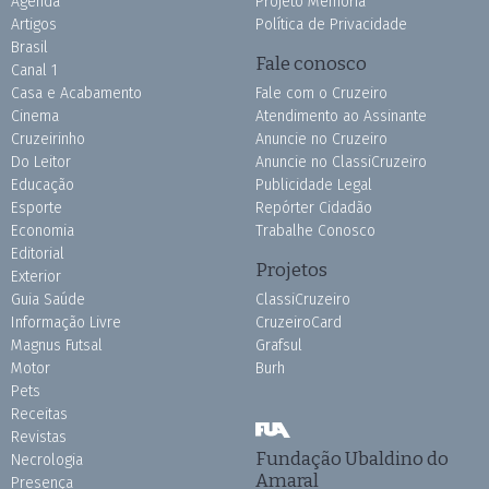
Agenda
Projeto Memória
Artigos
Política de Privacidade
Brasil
Fale conosco
Canal 1
Casa e Acabamento
Fale com o Cruzeiro
Cinema
Atendimento ao Assinante
Cruzeirinho
Anuncie no Cruzeiro
Do Leitor
Anuncie no ClassiCruzeiro
Educação
Publicidade Legal
Esporte
Repórter Cidadão
Economia
Trabalhe Conosco
Editorial
Projetos
Exterior
Guia Saúde
ClassiCruzeiro
Informação Livre
CruzeiroCard
Magnus Futsal
Grafsul
Motor
Burh
Pets
Receitas
Revistas
Fundação Ubaldino do
Necrologia
Amaral
Presença