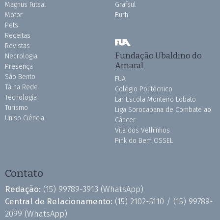
Magnus Futsal
Grafsul
Motor
Burh
Pets
Receitas
Revistas
Fundação Ubaldino do
Necrologia
Amaral
Presença
São Bento
FUA
Tá na Rede
Colégio Politécnico
Tecnologia
Lar Escola Monteiro Lobato
Turismo
Liga Sorocabana de Combate ao
Uniso Ciência
Câncer
Vila dos Velhinhos
Pink do Bem OSSEL
Contato
Redação:
(15) 99789-3913
(WhatsApp)
Central de Relacionamento:
(15) 2102-5110 /
(15) 99789-
2099
(WhatsApp)