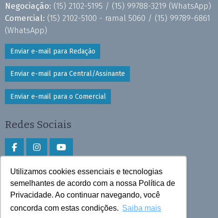
Negociação:
(15) 2102-5195 /
(15) 99788-3219
(WhatsApp)
Comercial:
(15) 2102-5100 - ramal 5060 /
(15) 99789-6861
(WhatsApp)
Enviar e-mail para Redação
Enviar e-mail para Central/Assinante
Enviar e-mail para o Comercial
Redes Sociais
Utilizamos cookies essenciais e tecnologias
Faça download do aplicativo
semelhantes de acordo com a nossa Política de
Privacidade. Ao continuar navegando, você
Play Store e App Store
concorda com estas condições.
Saiba mais