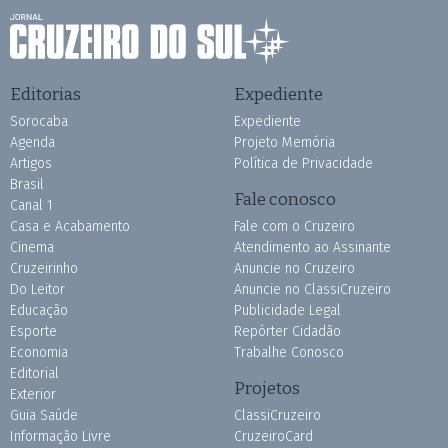
Editorias
Expediente
Sorocaba
Expediente
Agenda
Projeto Memória
Artigos
Política de Privacidade
Brasil
Fale conosco
Canal 1
Casa e Acabamento
Fale com o Cruzeiro
Cinema
Atendimento ao Assinante
Cruzeirinho
Anuncie no Cruzeiro
Do Leitor
Anuncie no ClassiCruzeiro
Educação
Publicidade Legal
Esporte
Repórter Cidadão
Economia
Trabalhe Conosco
Editorial
Projetos
Exterior
Guia Saúde
ClassiCruzeiro
Informação Livre
CruzeiroCard