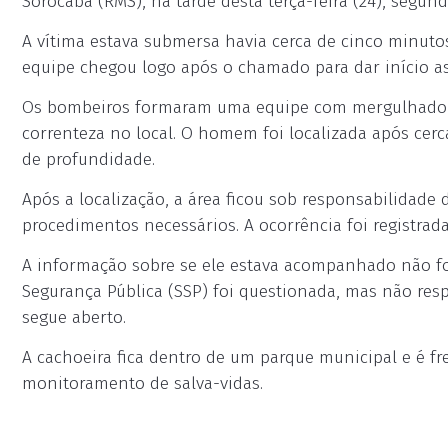
Sorocaba (RMS), na tarde desta terça-feira (24), segu
A vítima estava submersa havia cerca de cinco minut
equipe chegou logo após o chamado para dar início as
Os bombeiros formaram uma equipe com mergulhadore
correnteza no local. O homem foi localizada após ce
de profundidade.
Após a localização, a área ficou sob responsabilidade 
procedimentos necessários. A ocorrência foi registr
A informação sobre se ele estava acompanhado não fo
Segurança Pública (SSP) foi questionada, mas não res
segue aberto.
A cachoeira fica dentro de um parque municipal e é f
monitoramento de salva-vidas.