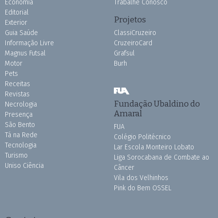
Economia
Trabalhe Conosco
Editorial
Projetos
Exterior
Guia Saúde
ClassiCruzeiro
Informação Livre
CruzeiroCard
Magnus Futsal
Grafsul
Motor
Burh
Pets
Receitas
Revistas
Fundação Ubaldino do
Necrologia
Amaral
Presença
São Bento
FUA
Tá na Rede
Colégio Politécnico
Tecnologia
Lar Escola Monteiro Lobato
Turismo
Liga Sorocabana de Combate ao
Uniso Ciência
Câncer
Vila dos Velhinhos
Pink do Bem OSSEL