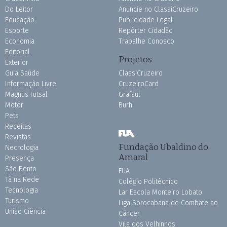
Do Leitor
Anuncie no ClassiCruzeiro
Educação
Publicidade Legal
Esporte
Repórter Cidadão
Economia
Trabalhe Conosco
Editorial
Projetos
Exterior
Guia Saúde
ClassiCruzeiro
Informação Livre
CruzeiroCard
Magnus Futsal
Grafsul
Motor
Burh
Pets
Receitas
Revistas
Fundação Ubaldino do
Necrologia
Amaral
Presença
São Bento
FUA
Tá na Rede
Colégio Politécnico
Tecnologia
Lar Escola Monteiro Lobato
Turismo
Liga Sorocabana de Combate ao
Uniso Ciência
Câncer
Vila dos Velhinhos