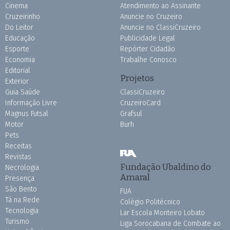
Cinema
Atendimento ao Assinante
Cruzeirinho
Anuncie no Cruzeiro
Do Leitor
Anuncie no ClassiCruzeiro
Educação
Publicidade Legal
Esporte
Repórter Cidadão
Economia
Trabalhe Conosco
Editorial
Projetos
Exterior
Guia Saúde
ClassiCruzeiro
Informação Livre
CruzeiroCard
Magnus Futsal
Grafsul
Motor
Burh
Pets
Receitas
Revistas
Fundação Ubaldino do
Necrologia
Amaral
Presença
São Bento
FUA
Tá na Rede
Colégio Politécnico
Tecnologia
Lar Escola Monteiro Lobato
Turismo
Liga Sorocabana de Combate ao