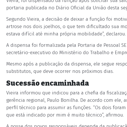
Vieira, foi dispensado da função após solicitar sua saí
portaria publicada no Diário Oficial da União desta seg
Segundo Vieira, a decisão de deixar a função foi moti
artrose nos dois joelhos, o que tem dificultado sua mo
estava difícil até minha própria mobilidade”, declarou.
A dispensa foi formalizada pela Portaria de Pessoal S
secretário-executivo do Ministério do Trabalho e Empr
Mesmo após a publicação da dispensa, ele segue resp
substitutos, que deve ocorrer nos próximos dias.
Sucessão encaminhada
Vieira informou que indicou para a chefia da fiscalizaç
gerência regional, Paulo Bonilha. De acordo com ele
perfil técnico para assumir as funções. “Os dois for
que está indicado por mim é muito técnico”, afirmou.
A posse dos novos responsáveis depende da publicaçã