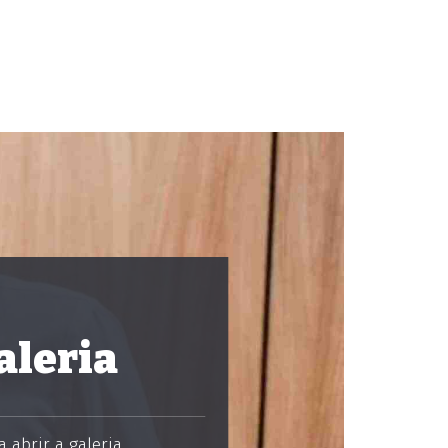
aleria
 abrir a galeria