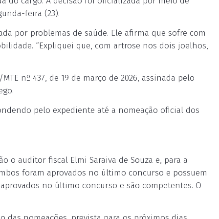
da do cargo. A decisão foi oficializada por meio de
unda-feira (23).
vada por problemas de saúde. Ele afirma que sofre com
bilidade. “Expliquei que, com artrose nos dois joelhos,
E/MTE nº 437, de 19 de março de 2026, assinada pelo
ego.
ondendo pelo expediente até a nomeação oficial dos
ão o auditor fiscal Elmi Saraiva de Souza e, para a
, ambos foram aprovados no último concurso e possuem
am aprovados no último concurso e são competentes. O
o das nomeações, prevista para os próximos dias.