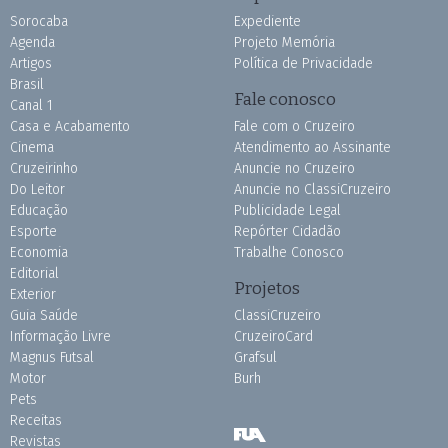
Sorocaba
Expediente
Agenda
Projeto Memória
Artigos
Política de Privacidade
Brasil
Fale conosco
Canal 1
Casa e Acabamento
Fale com o Cruzeiro
Cinema
Atendimento ao Assinante
Cruzeirinho
Anuncie no Cruzeiro
Do Leitor
Anuncie no ClassiCruzeiro
Educação
Publicidade Legal
Esporte
Repórter Cidadão
Economia
Trabalhe Conosco
Editorial
Projetos
Exterior
Guia Saúde
ClassiCruzeiro
Informação Livre
CruzeiroCard
Magnus Futsal
Grafsul
Motor
Burh
Pets
Receitas
Revistas