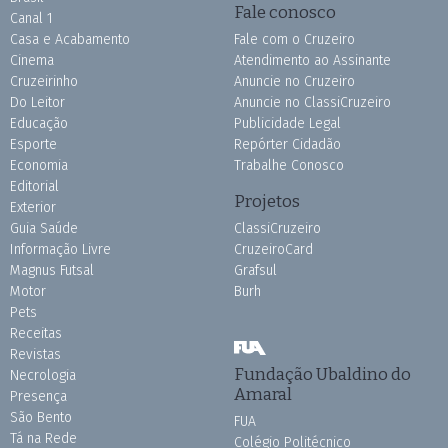
Fale conosco
Canal 1
Casa e Acabamento
Fale com o Cruzeiro
Cinema
Atendimento ao Assinante
Cruzeirinho
Anuncie no Cruzeiro
Do Leitor
Anuncie no ClassiCruzeiro
Educação
Publicidade Legal
Esporte
Repórter Cidadão
Economia
Trabalhe Conosco
Editorial
Projetos
Exterior
Guia Saúde
ClassiCruzeiro
Informação Livre
CruzeiroCard
Magnus Futsal
Grafsul
Motor
Burh
Pets
Receitas
Revistas
Fundação Ubaldino do
Necrologia
Amaral
Presença
São Bento
FUA
Tá na Rede
Colégio Politécnico