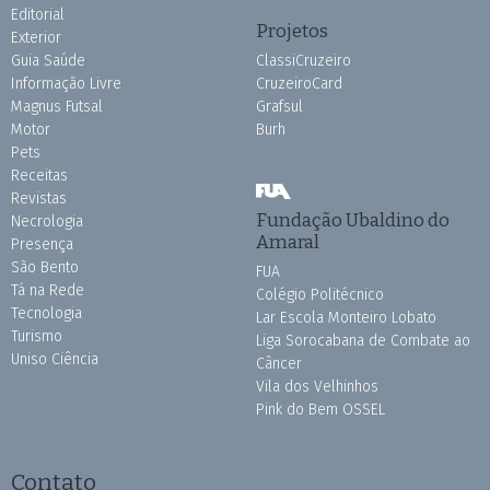
Editorial
Projetos
Exterior
Guia Saúde
ClassiCruzeiro
Informação Livre
CruzeiroCard
Magnus Futsal
Grafsul
Motor
Burh
Pets
Receitas
Revistas
Fundação Ubaldino do
Necrologia
Amaral
Presença
São Bento
FUA
Tá na Rede
Colégio Politécnico
Tecnologia
Lar Escola Monteiro Lobato
Turismo
Liga Sorocabana de Combate ao
Uniso Ciência
Câncer
Vila dos Velhinhos
Pink do Bem OSSEL
Contato