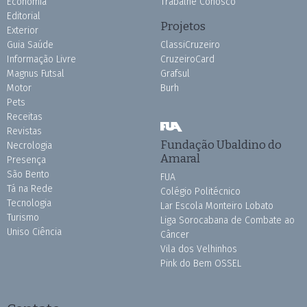
Economia
Trabalhe Conosco
Editorial
Projetos
Exterior
Guia Saúde
ClassiCruzeiro
Informação Livre
CruzeiroCard
Magnus Futsal
Grafsul
Motor
Burh
Pets
Receitas
Revistas
Fundação Ubaldino do
Necrologia
Amaral
Presença
São Bento
FUA
Tá na Rede
Colégio Politécnico
Tecnologia
Lar Escola Monteiro Lobato
Turismo
Liga Sorocabana de Combate ao
Uniso Ciência
Câncer
Vila dos Velhinhos
Pink do Bem OSSEL