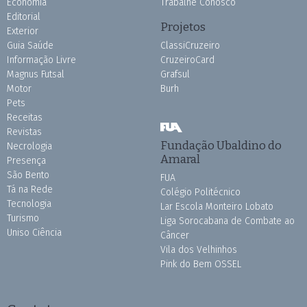
Economia
Trabalhe Conosco
Editorial
Projetos
Exterior
Guia Saúde
ClassiCruzeiro
Informação Livre
CruzeiroCard
Magnus Futsal
Grafsul
Motor
Burh
Pets
Receitas
Revistas
Fundação Ubaldino do
Necrologia
Amaral
Presença
São Bento
FUA
Tá na Rede
Colégio Politécnico
Tecnologia
Lar Escola Monteiro Lobato
Turismo
Liga Sorocabana de Combate ao
Uniso Ciência
Câncer
Vila dos Velhinhos
Pink do Bem OSSEL