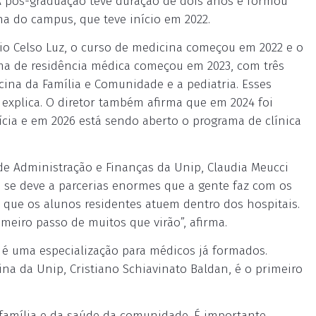
A pós-graduação teve duração de dois anos e formou
a do campus, que teve início em 2022.
io Celso Luz, o curso de medicina começou em 2022 e o
ama de residência médica começou em 2023, com três
icina da Família e Comunidade e a pediatria. Esses
 explica. O diretor também afirma que em 2024 foi
ícia e em 2026 está sendo aberto o programa de clínica
 de Administração e Finanças da Unip, Claudia Meucci
so se deve a parcerias enormes que a gente faz com os
 que os alunos residentes atuem dentro dos hospitais.
meiro passo de muitos que virão”, afirma.
 é uma especialização para médicos já formados.
na da Unip, Cristiano Schiavinato Baldan, é o primeiro
 família e da saúde da comunidade. É importante