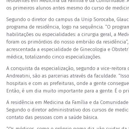
residentes em Medicina da Família e da Comunidade. 
os primeiros alunos antes mesmo do curso de medicin
Segundo o diretor do campus da Unip Sorocaba, Glauc
programa de residência, logo na sequência. “O progr
habilitações ou especialidades: a cirurgia geral, a Med
foram os primórdios do nosso embrião da residência”,
acrescentada a especialidade de Ginecologia e Obstetr
médica, totalizando cinco especializações.
A conquista da especialização, segundo a vice-reitora
Andreatini, são as parcerias através da faculdade. “Is
hospitais e com as prefeituras, onde a gente consegue
Então, é um dia muito importante para a gente. É o pri
A residência em Medicina da Família e da Comunidade
Segundo o diretor administrativo dos cursos de medici
contato das pessoas com a saúde básica.
“Os médicos, como o próprio nome diz, vão cuidar da