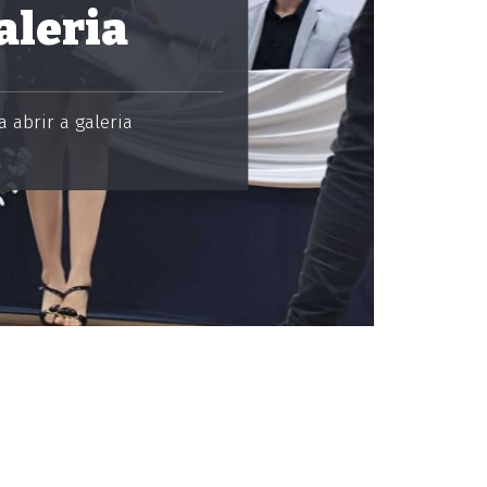
aleria
 abrir a galeria