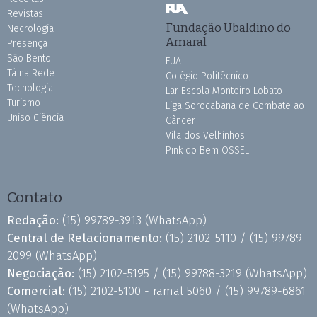
Revistas
Fundação Ubaldino do
Necrologia
Amaral
Presença
São Bento
FUA
Tá na Rede
Colégio Politécnico
Tecnologia
Lar Escola Monteiro Lobato
Turismo
Liga Sorocabana de Combate ao
Uniso Ciência
Câncer
Vila dos Velhinhos
Pink do Bem OSSEL
Contato
Redação:
(15) 99789-3913
(WhatsApp)
Central de Relacionamento:
(15) 2102-5110 /
(15) 99789-
2099
(WhatsApp)
Negociação:
(15) 2102-5195 /
(15) 99788-3219
(WhatsApp)
Comercial:
(15) 2102-5100 - ramal 5060 /
(15) 99789-6861
(WhatsApp)