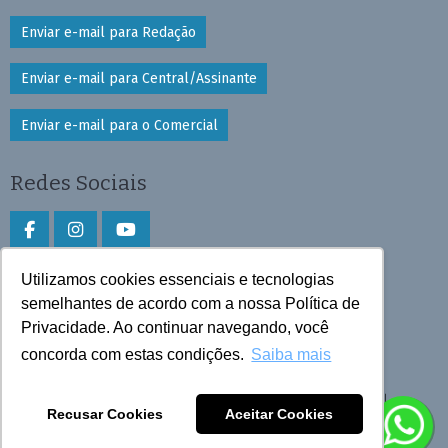
Enviar e-mail para Redação
Enviar e-mail para Central/Assinante
Enviar e-mail para o Comercial
Redes Sociais
Utilizamos cookies essenciais e tecnologias
Faça download do aplicativo
semelhantes de acordo com a nossa Política de
Play Store e App Store
Privacidade. Ao continuar navegando, você
concorda com estas condições.
Saiba mais
Todos os direitos reservados © 2026 Cruzeiro do Sul
Recusar Cookies
Aceitar Cookies