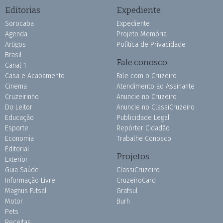
Editorias
Expediente
Sorocaba
Expediente
Agenda
Projeto Memória
Artigos
Política de Privacidade
Brasil
Fale conosco
Canal 1
Casa e Acabamento
Fale com o Cruzeiro
Cinema
Atendimento ao Assinante
Cruzeirinho
Anuncie no Cruzeiro
Do Leitor
Anuncie no ClassiCruzeiro
Educação
Publicidade Legal
Esporte
Repórter Cidadão
Economia
Trabalhe Conosco
Editorial
Projetos
Exterior
Guia Saúde
ClassiCruzeiro
Informação Livre
CruzeiroCard
Magnus Futsal
Grafsul
Motor
Burh
Pets
Receitas